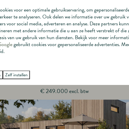
ookies voor een optimale gebruikservaring, om gepersonaliseerd
erkeer te analyseren. Ook delen we informatie over uw gebruik v
rs voor social media, adverteren en analyse. Deze partners kun
eren met andere informatie die u aan ze heeft verstrekt of die
sis van uw gebruik van hun diensten. Bekijk voor meer informat
Google
gebruikt cookies voor gepersonaliseerde advertenties. Me
id.
ek de Bellevue Loft Outdo
n
Zelf instellen
Bellevue Loft Outdoor
€ 249.000 excl. btw