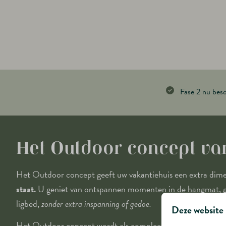
Fase 2 nu bes
Het Outdoor concept v
Het Outdoor concept geeft uw vakantiehuis een extra dimens
staat.
U geniet van ontspannen momenten in de hangmat, ge
ligbed,
zonder extra inspanning of gedoe.
Deze website 
Het Outdoor concept wordt als compleet pakket aangeboden 