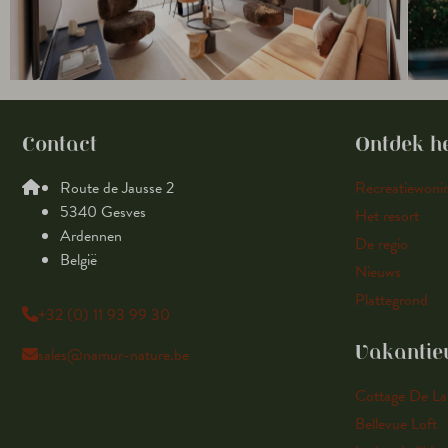
Contact
Ontdek he
Route de Jausse 2
Recreatiewoni
5340 Gesves
Het resort
Ardennen
De regio
België
Nieuws
Plattegrond
+32 (0) 11 93 99 30
sales@namur-nature.be
Vakantie
Cottage De La
Bellevue Loft