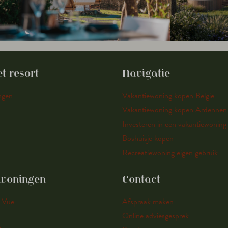
t resort
Navigatie
ngen
Vakantiewoning kopen België
Vakantiewoning kopen Ardennen
Investeren in een vakantiewoning
Boshuisje kopen
Recreatiewoning eigen gebruik
woningen
Contact
 Vue
Afspraak maken
Online adviesgesprek