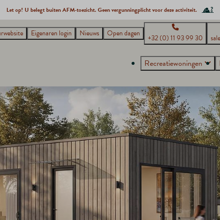
Let op! U belegt buiten AFM-toezicht. Geen vergunningplicht voor deze activiteit.
rwebsite
Eigenaren login
Nieuws
Open dagen
+32 (0) 11 93 99 30
sal
Recreatiewoningen