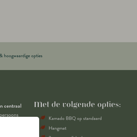
 & hoogwaardige opties
Met de volgende opties:
n centraal
-persoons
Kamado BBQ op standaard
Hangmat
dat elk