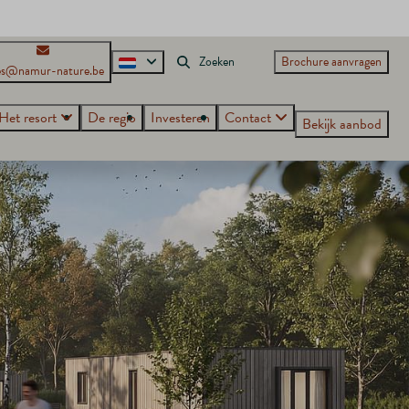
Brochure aanvragen
es@namur-nature.be
Het resort
De regio
Investeren
Contact
Bekijk aanbod