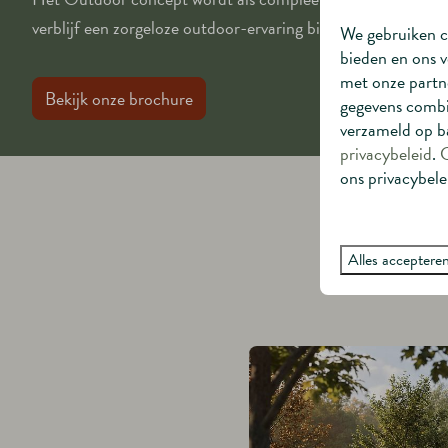
verblijf een zorgeloze outdoor-ervaring biedt.
We gebruiken c
bieden en ons v
met onze partne
Bekijk onze brochure
gegevens combin
verzameld op ba
privacybeleid
.
ons privacybele
Ontd
Alles acceptere