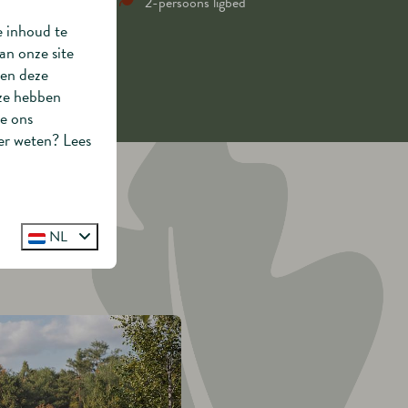
2-persoons ligbed
e inhoud te
an onze site
nen deze
 ze hebben
ie ons
er weten? Lees
or ⤵︎
NL