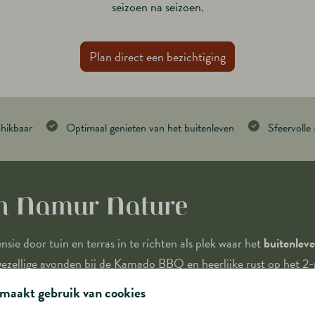
seizoen na seizoen.
Plan direct een bezichtiging
chikbaar
Optimaal genieten van het buitenleven
Sfeervolle
an Namur Nature
ie door tuin en terras in te richten als plek waar het
buitenleve
zellige avonden bij de Kamado BBQ en heerlijke rust op het 2
maakt gebruik van cookies
en voorziet tuin en terras in één keer van sfeer en comfort, zo