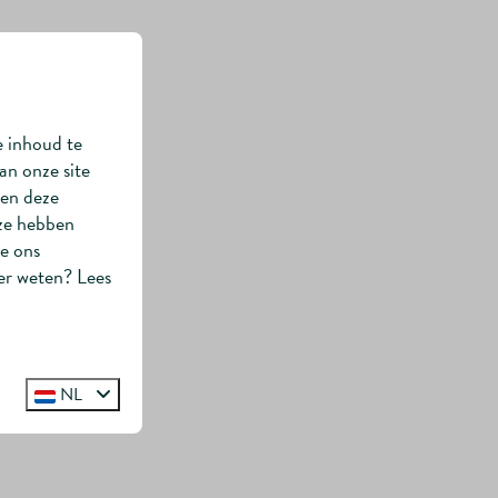
e inhoud te
an onze site
nen deze
 ze hebben
ie ons
er weten? Lees
NL