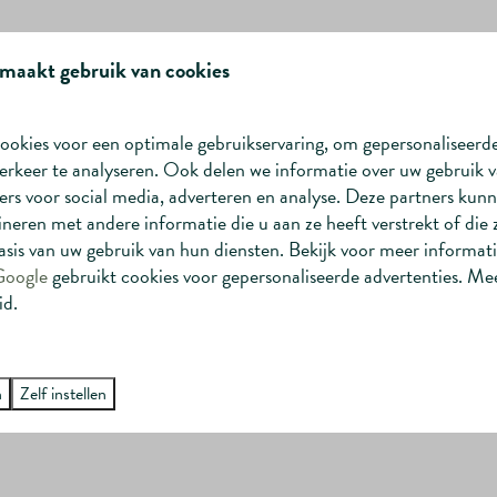
maakt gebruik van cookies
eeste gevallen terugvorderbaar.
ookies voor een optimale gebruikservaring, om gepersonaliseerd
erkeer te analyseren. Ook delen we informatie over uw gebruik v
n vriendengroepen die samen willen genieten van luxe, ruimte
rs voor social media, adverteren en analyse. Deze partners kun
 luxe keuken vormt het hart van de woning. Een plek waar
eren met andere informatie die u aan ze heeft verstrekt of die
ten met elkaar centraal staan.
sis van uw gebruik van hun diensten. Bekijk voor meer informat
Google
gebruikt cookies voor gepersonaliseerde advertenties. Me
et een eigen badkamer, waardoor privacy en comfort voor
id.
na, hottub en buitendouche zorgen voor pure ontspanning
n
Zelf instellen
 buitenleven compleet en tillen het verblijf naar een hoger