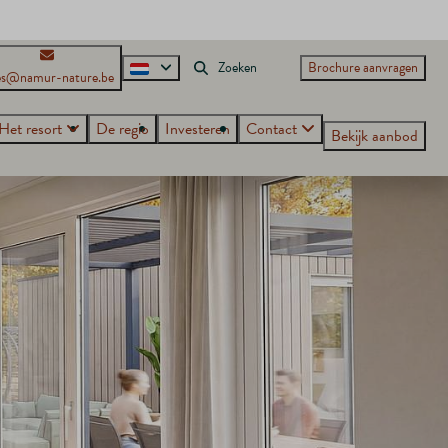
Brochure aanvragen
es@namur-nature.be
Het resort
De regio
Investeren
Contact
Bekijk aanbod