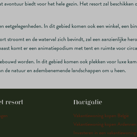
 avontuur biedt voor het hele gezin. Het resort zal beschikken
en eetgelegenheden. In dit gebied komen ook een winkel, een bi
ort stroomt en de waterval zich bevindt, zal een aanzienlijke he
arnaast komt er een animatiepodium met tent en ruimte voor cir
ebouwd worden. In dit gebied komen ook plekken voor luxe kampe
dan de natuur en adembenemende landschappen om u heen.
t resort
Navigatie
ngen
Vakantiewoning kopen België
Vakantiewoning kopen Ardennen
Investeren in een vakantiewoning