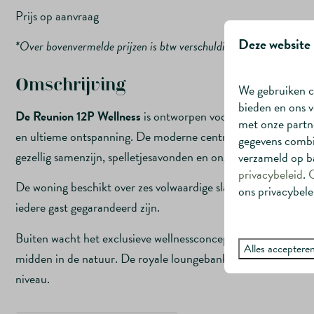
Prijs op aanvraag
Deze website 
*Over bovenvermelde prijzen is btw verschuldigd. Deze is in de m
Omschrijving
We gebruiken c
bieden en ons v
De Reunion 12P Wellness
is ontworpen voor grote families e
met onze partne
en ultieme ontspanning. De moderne centrale leefruimte met
gegevens combin
gezellig samenzijn, spelletjesavonden en ongedwongen momen
verzameld op ba
privacybeleid
.
De woning beschikt over zes volwaardige slaapkamers, elk m
ons privacybele
iedere gast gegarandeerd zijn.
Buiten wacht het exclusieve wellnessconcept: een barrelsau
Alles acceptere
midden in de natuur. De royale loungebank en BBQ maken het
niveau.