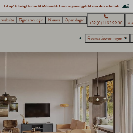
Let op! U belegt buiten AFM-toezicht. Geen vergunningplicht voor deze activiteit.
rwebsite
Eigenaren login
Nieuws
Open dagen
+32 (0) 11 93 99 30
sal
Recreatiewoningen