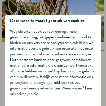
Deze website maakt gebruik van cookies
We gebruiken cookies voor een optimale
gebruikservaring, om gepersonaliseerde inhoud te
bieden en ons verkeer te analyseren. Ook delen we
informatie over uw gebruik van onze site met onze
Scroll om alle afbeeldingen te bekijken >>
partners voor social media, adverteren en analyse.
Deze partners kunnen deze gegevens combineren
met andere informatie die u aan ze heeft verstrekt
of die ze hebben verzameld op basis van uw gebruik
3x investeringsformules
van hun diensten. Bekijk voor meer informatie ons
privacybeleid
.
Google
gebruikt cookies voor
TWEEDE WONING KOPEN BIJ
gepersonaliseerde advertenties. Meer weten? Lees
RESORT NAMUR NATURE
ons privacybeleid.
Bij het kopen van een tweede woning op ons nieuwe 5-